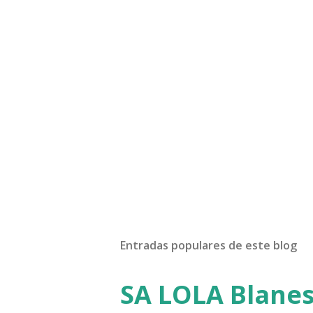
P
u
b
l
Entradas populares de este blog
i
c
a
SA LOLA Blanes
r
u