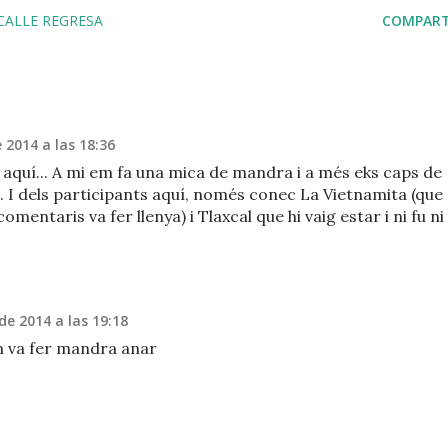
CALLE REGRESA
COMPART
e 2014 a las 18:36
 aquí... A mi em fa una mica de mandra i a més eks caps de
. I dels participants aquí, només conec La Vietnamita (que
omentaris va fer llenya) i Tlaxcal que hi vaig estar i ni fu ni
 de 2014 a las 19:18
m va fer mandra anar